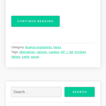
« LAIT
CONTINUE READING
:
FAUT-
IL
EN
CONSOMMER
Category:
Analyse ingrédients
,
News
?
Tags:
alternatives
,
calcium
,
caséine
,
IGF-1
,
lait
,
produits
BIENFAITS,
laitiers
,
santé
,
yaourt
LIMITES
ET
ALTERNATIVES
POUR
UN
CHOIX
ÉCLAIRÉ »