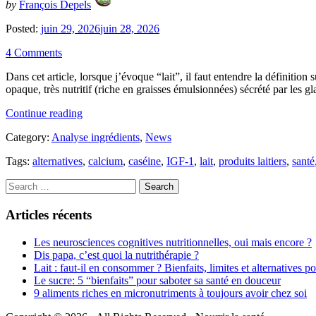
by
François Depels
Posted:
juin 29, 2026
juin 28, 2026
4 Comments
Dans cet article, lorsque j’évoque “lait”, il faut entendre la définitio
opaque, très nutritif (riche en graisses émulsionnées) sécrété par les
« Lait
Continue reading
:
Category:
Analyse ingrédients
,
News
faut-
il
Tags:
alternatives
,
calcium
,
caséine
,
IGF-1
,
lait
,
produits laitiers
,
santé
en
consommer
Search
?
Bienfaits,
Articles récents
limites
et
alternatives
Les neurosciences cognitives nutritionnelles, oui mais encore ?
pour
Dis papa, c’est quoi la nutrithérapie ?
un
Lait : faut-il en consommer ? Bienfaits, limites et alternatives p
choix
Le sucre: 5 “bienfaits” pour saboter sa santé en douceur
éclairé »
9 aliments riches en micronutriments à toujours avoir chez soi