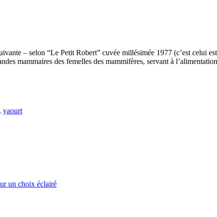
n suivante – selon “Le Petit Robert” cuvée millésimée 1977 (c’est celui es
 glandes mammaires des femelles des mammifères, servant à l’alimentatio
,
yaourt
our un choix éclairé