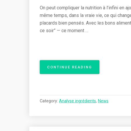
On peut compliquer la nutrition à l’infini en 
même temps, dans la vraie vie, ce qui chang
placards bien pensés. Avec les bons aliment
ce soir” — ce moment …
« 9
CONTINUE READING
ALIMENTS
RICHES
EN
MICRONUTRIMEN
À
Category:
Analyse ingrédients
,
News
TOUJOURS
AVOIR
CHEZ
SOI »